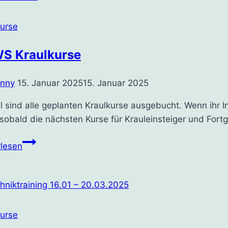
–
19.12.2024
kurse
S Kraulkurse
enny
15. Januar 2025
15. Januar 2025
l sind alle geplanten Kraulkurse ausgebucht. Wenn ihr In
sobald die nächsten Kurse für Krauleinsteiger und Fortg
NEWS
rlesen
Kraulkurse
kurse