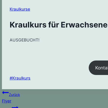
Kraulkurse
Kraulkurs für Erwachsene
AUSGEBUCHT!
Konta
Schlagworte:
#
Kraulkurs
Beitragsnavigation
Zurück
Flyer