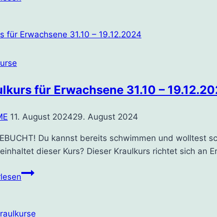
31.10
–
19.12.2024
kurse
lkurs für Erwachsene 31.10 – 19.12.2
ME
11. August 2024
29. August 2024
BUCHT! Du kannst bereits schwimmen und wolltest scho
inhaltet dieser Kurs? Dieser Kraulkurs richtet sich an
Kraulkurs
rlesen
für
Erwachsene
31.10