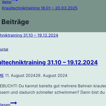
Weiter
Kraultechniktraining 16.01 – 20.03.2025
 Beiträge
kurse
ltechniktraining 31.10 – 19.12.2024
ME
11. August 2024
29. August 2024
BUCHT! Du kannst bereits gut mehrere Bahnen kraulen, 
ssern und dadurch schneller schwimmen? Dann bist du hi
Kraultechniktraining
rlesen