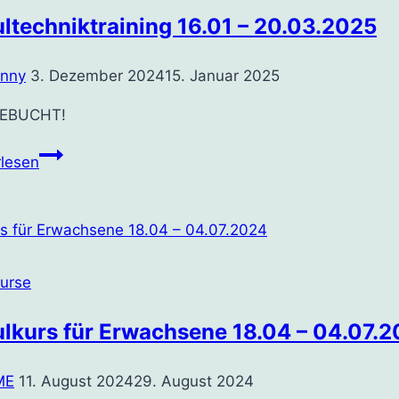
ltechniktraining 16.01 – 20.03.2025
enny
3. Dezember 2024
15. Januar 2025
EBUCHT!
Kraultechniktraining
rlesen
16.01
–
20.03.2025
kurse
ulkurs für Erwachsene 18.04 – 04.07.
ME
11. August 2024
29. August 2024