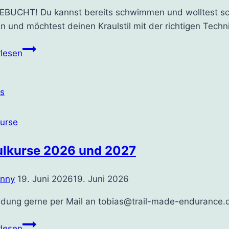
BUCHT! Du kannst bereits schwimmen und wolltest sch
n und möchtest deinen Kraulstil mit der richtigen Tech
Kraulkurs
rlesen
für
Erwachsene
18.04
–
04.07.2024
kurse
ulkurse 2026 und 2027
enny
19. Juni 2026
19. Juni 2026
dung gerne per Mail an tobias@trail-made-endurance.
Kraulkurse
rlesen